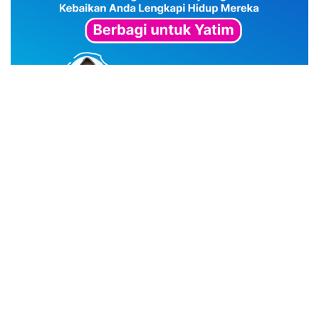
advertisement
TStrending
10 berita yang banyak di baca oleh pembaca di hari
yang sama.
(geser ke kanan atau kekiri untuk melihat
TStrending lainnya)