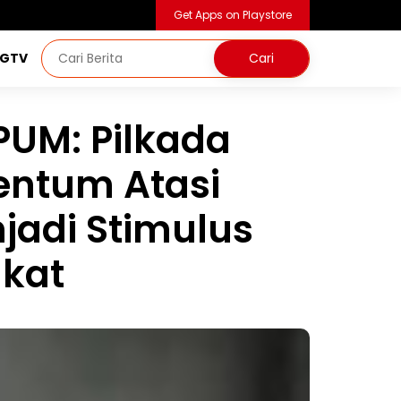
Get Apps on Playstore
NGTV
 PUM: Pilkada
ntum Atasi
jadi Stimulus
kat