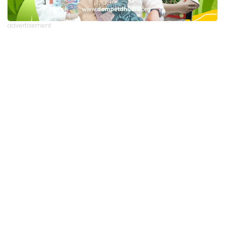
advertisement
TStrending
10 berita yang banyak di baca oleh pembaca di hari
yang sama.
(geser ke kanan atau kekiri untuk melihat
TStrending lainnya)
Berita Lainnya