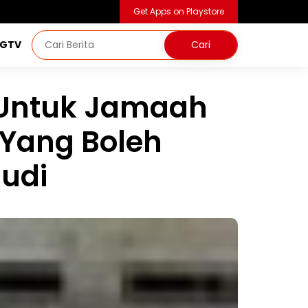
Get Apps on Playstore
NGTV
 Untuk Jamaah
 Yang Boleh
udi