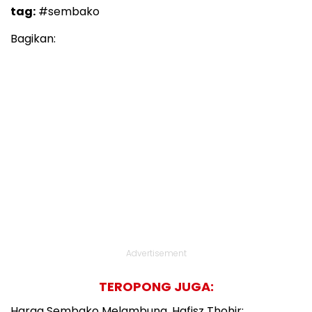
tag:
#sembako
Bagikan:
Advertisement
TEROPONG JUGA:
Harga Sembako Melambung, Hafisz Thohir: