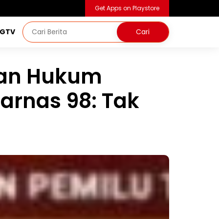
Get Apps on Playstore
NGTV
an Hukum
Jarnas 98: Tak