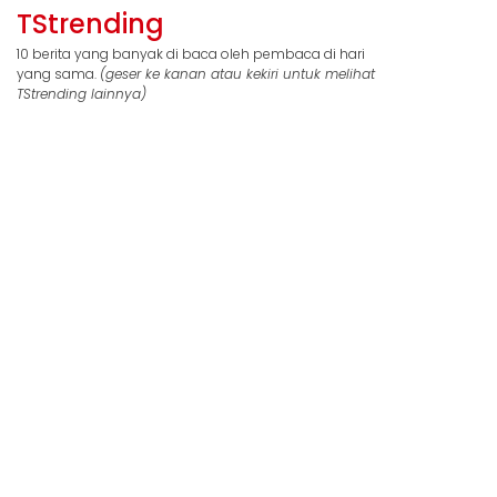
TStrending
10 berita yang banyak di baca oleh pembaca di hari
yang sama.
(geser ke kanan atau kekiri untuk melihat
TStrending lainnya)
Berita Lainnya
Berita
Berita
Aboe Bakar: BKSAP
TB Has