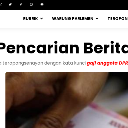
90
RUBRIK
WARUNG PARLEMEN
TEROPO
Pencarian Berit
ita teropongsenayan dengan kata kunci
gaji anggota DP