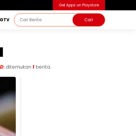
Get Apps on Playstore
NGTV
a
RD
, ditemukan
1
berita.