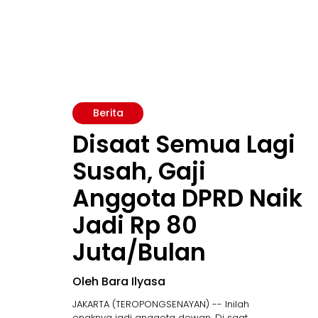
Berita
Disaat Semua Lagi
Susah, Gaji
Anggota DPRD Naik
Jadi Rp 80
Juta/Bulan
Oleh Bara Ilyasa
JAKARTA (TEROPONGSENAYAN) -- Inilah
enaknya jadi anggota dewan. Di saat