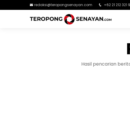
redaksi@teropongsenayan.com
+62 21 212 321 
Hasil pencarian ber