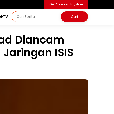
Get Apps on Playstore
NGTV
ad Diancam
 Jaringan ISIS