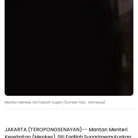
Mantan Menkes Siti Fadilah Supari
(Sumber foto : Istimewa)
JAKARTA (TEROPONGSENAYAN)-- Mantan Menteri
Kesehatan (Menkes), Siti Fadilah Suparimemutuskan