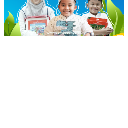
advertisement
TStrending
10 berita yang banyak di baca oleh pembaca di hari
yang sama.
(geser ke kanan atau kekiri untuk melihat
TStrending lainnya)
Berita Lainnya