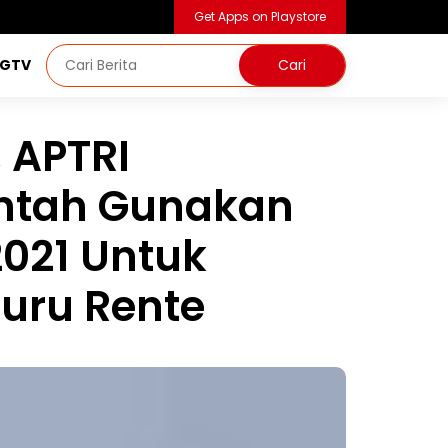
Get Apps on Playstore
NGTV
, APTRI
ntah Gunakan
021 Untuk
uru Rente