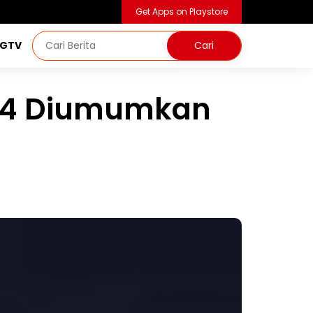
Get Apps on Playstore
NGTV
l 4 Diumumkan