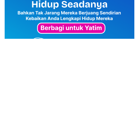
advertisement
TStrending
10 berita yang banyak di baca oleh pembaca di hari
yang sama.
(geser ke kanan atau kekiri untuk melihat