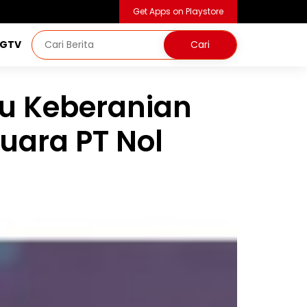
Get Apps on Playstore
NGTV
gu Keberanian
uara PT Nol