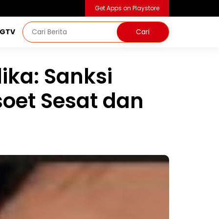
Get Apps on Playstore
NGTV
ika: Sanksi
oet Sesat dan