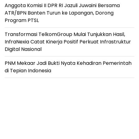
Anggota Komisi II DPR RI Jazuli Juwaini Bersama
ATR/BPN Banten Turun ke Lapangan, Dorong
Program PTSL
Transformasi TelkomGroup Mulai Tunjukkan Hasil,
InfraNexia Catat Kinerja Positif Perkuat Infrastruktur
Digital Nasional
PNM Mekaar Jadi Bukti Nyata Kehadiran Pemerintah
di Tepian Indonesia
Kunjungi BNNP Kalsel, Habib Aboe Bakar Beri
Dukungan Penuh Pembentukan BNNK di Daerah