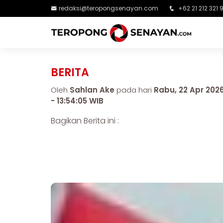
redaksi@teropongsenayan.com
+62 21 212 321 
BERITA
Oleh
Sahlan Ake
pada hari
Rabu, 22 Apr 202
- 13:54:05 WIB
Bagikan Berita ini :