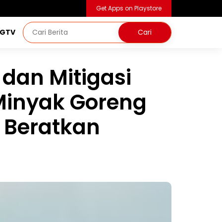
Get Apps on Playstore
NGTV
dan Mitigasi
Minyak Goreng
 Beratkan