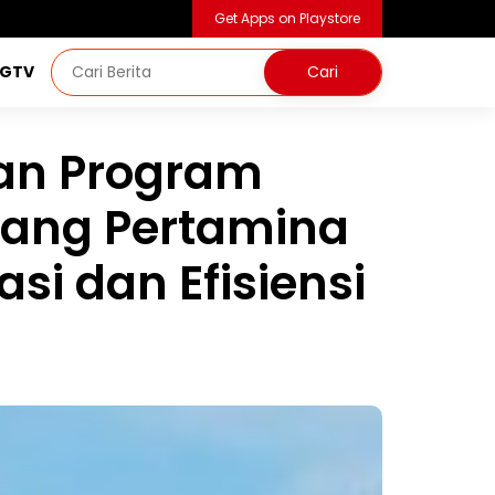
Get Apps on Playstore
NGTV
kan Program
ilang Pertamina
i dan Efisiensi