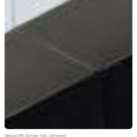
Gedung KPK
(Sumber foto : Istimewa)