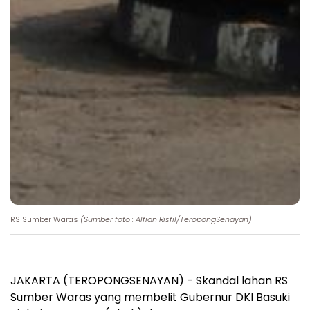
RS Sumber Waras
(Sumber foto : Alfian Risfil/TeropongSenayan)
JAKARTA (TEROPONGSENAYAN) - Skandal lahan RS
Sumber Waras yang membelit Gubernur DKI Basuki