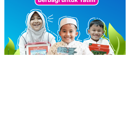
advertisement
TStrending
10 berita yang banyak di baca oleh pembaca di hari
yang sama.
(geser ke kanan atau kekiri untuk melihat
TStrending lainnya)