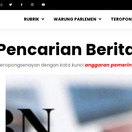
90
RUBRIK
WARUNG PARLEMEN
TEROPO
Pencarian Berit
a teropongsenayan dengan kata kunci
anggaran pemerin