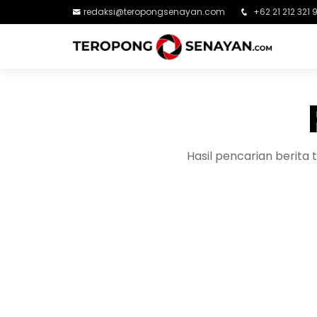
redaksi@teropongsenayan.com
+62 21 212 321 
Hasil pencarian berit