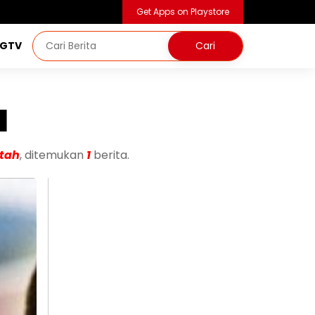
Get Apps on Playstore
NGTV
a
tah
, ditemukan
1
berita.