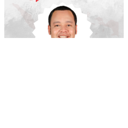
advertisement
TStrending
10 berita yang banyak di baca oleh pembaca di hari