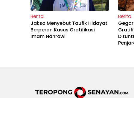
Berita
Berita
Jaksa Menyebut Taufik Hidayat
Gegar
Berperan Kasus Gratifikasi
Gratif
Imam Nahrawi
Ditunt
Penjar
HOMEBASE TS
Jalan Laut Banda Kav A No.2/3, Duren Sawit, Jak
Daerah Khusus Ibukota Jakarta,
Indonesia, 13440