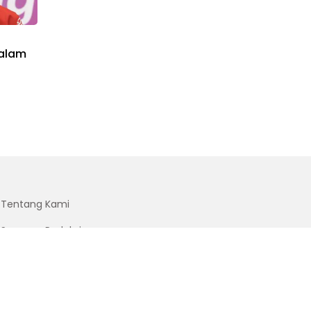
dalam
Tentang Kami
Susunan Redaksi
Kode Etik Internal Perusahaan Pers
SOP Perlindungan Wartawan
Pedoman Pemberitaan Media Siber