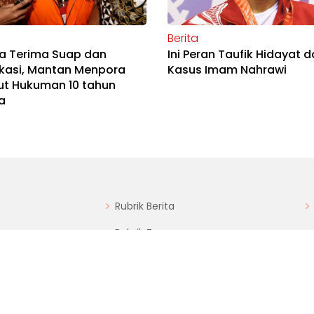
Berita
a Terima Suap dan
Ini Peran Taufik Hidayat 
ikasi, Mantan Menpora
Kasus Imam Nahrawi
ut Hukuman 10 tahun
a
Rubrik Berita
Rubrik Zoom
Rubrik Bisnis
arta Timur,
Rubrik Opini
Rubrik Profil