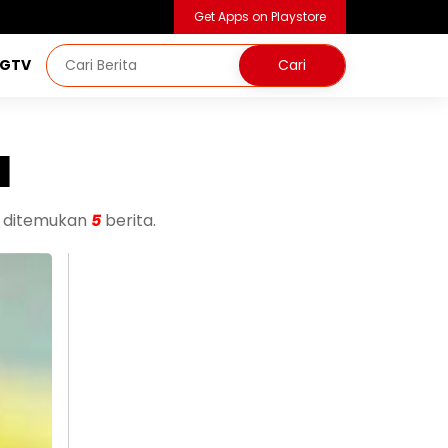
Get Apps on Playstore
NGTV
a
, ditemukan
5
berita.