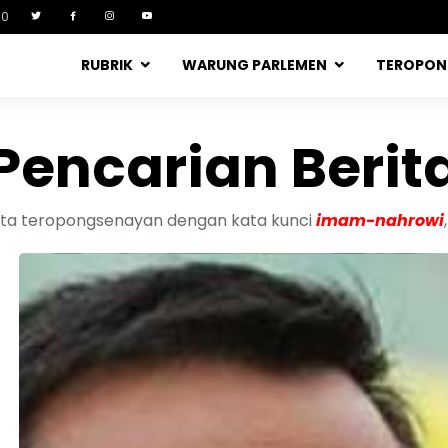
90
RUBRIK
WARUNG PARLEMEN
TEROPO
Pencarian Berit
rita teropongsenayan dengan kata kunci
imam-nahrowi