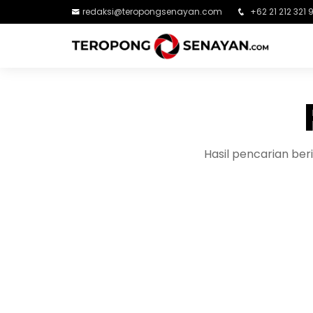
redaksi@teropongsenayan.com
+62 21 212 321 
Hasil pencarian be