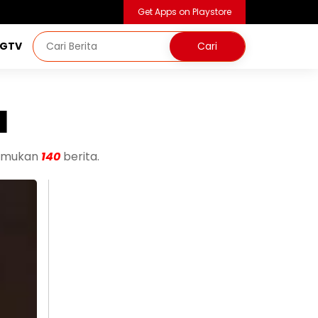
Get Apps on Playstore
NGTV
a
temukan
140
berita.