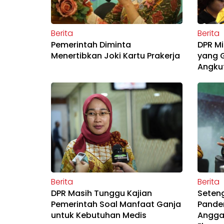
Berita
Berita
Pemerintah Diminta
DPR Mi
Menertibkan Joki Kartu Prakerja
yang 
Angku
Berita
Berita
DPR Masih Tunggu Kajian
Seten
Pemerintah Soal Manfaat Ganja
Pandem
untuk Kebutuhan Medis
Angga