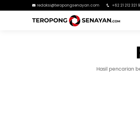
redaksi@teropongsenayan.com
+62 21 212 321 
Hasil pencarian 