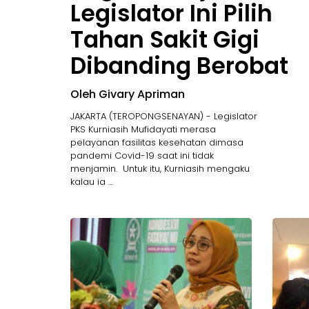
Legislator Ini Pilih
Tahan Sakit Gigi
Dibanding Berobat
Oleh Givary Apriman
JAKARTA (TEROPONGSENAYAN) - Legislator
PKS Kurniasih Mufidayati merasa
pelayanan fasilitas kesehatan dimasa
pandemi Covid-19 saat ini tidak
menjamin. Untuk itu, Kurniasih mengaku
kalau ia ...