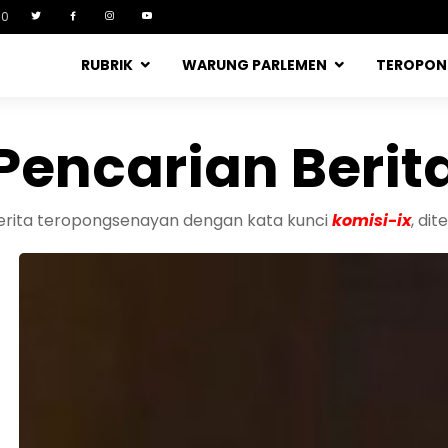
90
RUBRIK
WARUNG PARLEMEN
TEROPO
Pencarian Berit
berita teropongsenayan dengan kata kunci
komisi-ix
, di