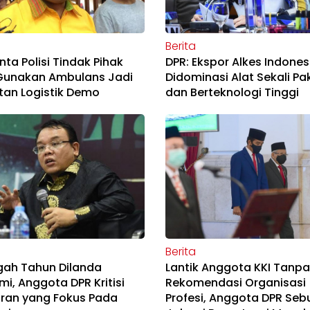
Berita
nta Polisi Tindak Pihak
DPR: Ekspor Alkes Indones
Gunakan Ambulans Jadi
Didominasi Alat Sekali Pa
tan Logistik Demo
dan Berteknologi Tinggi
Berita
gah Tahun Dilanda
Lantik Anggota KKI Tanpa
i, Anggota DPR Kritisi
Rekomendasi Organisasi
ran yang Fokus Pada
Profesi, Anggota DPR Seb