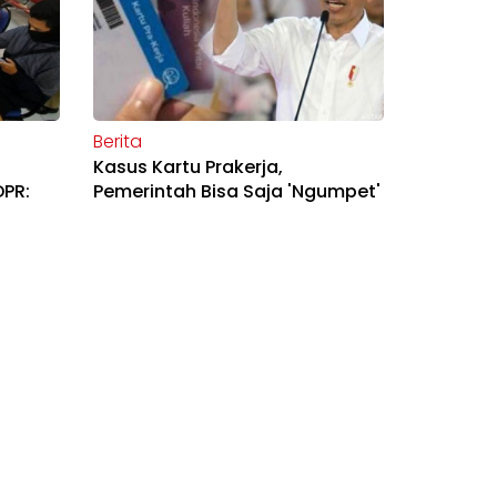
Berita
Kasus Kartu Prakerja,
DPR:
Pemerintah Bisa Saja 'Ngumpet'
asi
di Balik Perppu Korona
Berita