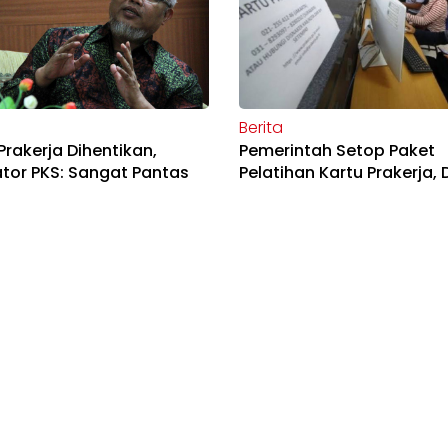
Berita
Prakerja Dihentikan,
Pemerintah Setop Paket
ator PKS: Sangat Pantas
Pelatihan Kartu Prakerja, 
a Tak Jelas Manfaatnya
Imbas Lemahnya Komunik
Publik
Berita