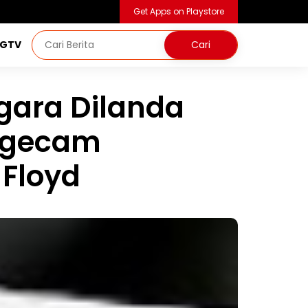
Get Apps on Playstore
NGTV
gara Dilanda
ngecam
Floyd