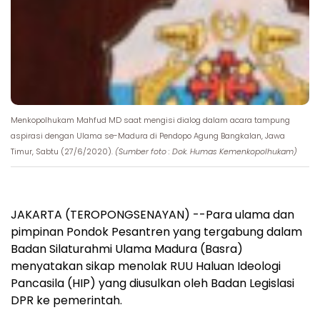
Menkopolhukam Mahfud MD saat mengisi dialog dalam acara tampung
aspirasi dengan Ulama se-Madura di Pendopo Agung Bangkalan, Jawa
Timur, Sabtu (27/6/2020).
(Sumber foto : Dok. Humas Kemenkopolhukam)
JAKARTA (TEROPONGSENAYAN) --Para ulama dan
pimpinan Pondok Pesantren yang tergabung dalam
Badan Silaturahmi Ulama Madura (Basra)
menyatakan sikap menolak RUU Haluan Ideologi
Pancasila (HIP) yang diusulkan oleh Badan Legislasi
DPR ke pemerintah.