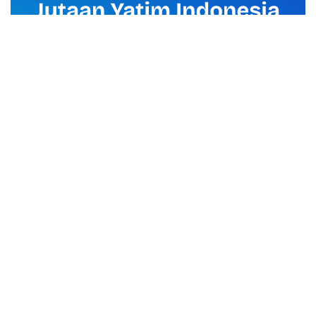
advertisement
TStrending