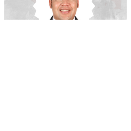
advertisement
TStrending
10 berita yang banyak di baca oleh pembaca di hari
yang sama.
(geser ke kanan atau kekiri untuk melihat
TStrending lainnya)