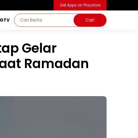
Get Apps on Playstore
NGTV
ap Gelar
 saat Ramadan