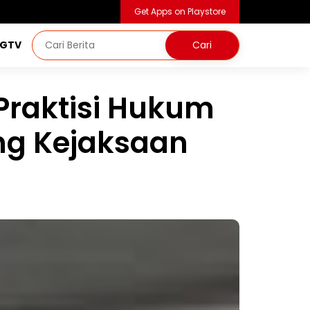
Get Apps on Playstore
NGTV
 Praktisi Hukum
g Kejaksaan