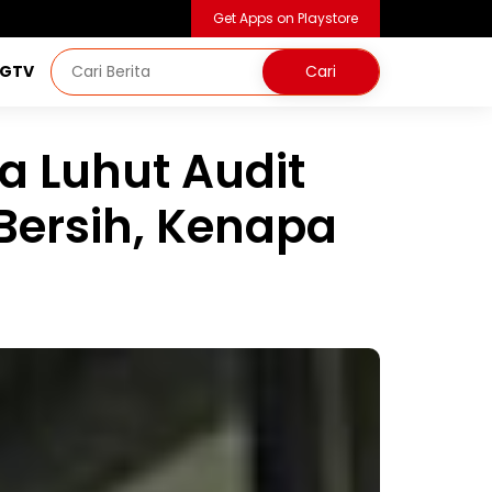
Get Apps on Playstore
NGTV
 Luhut Audit
Bersih, Kenapa