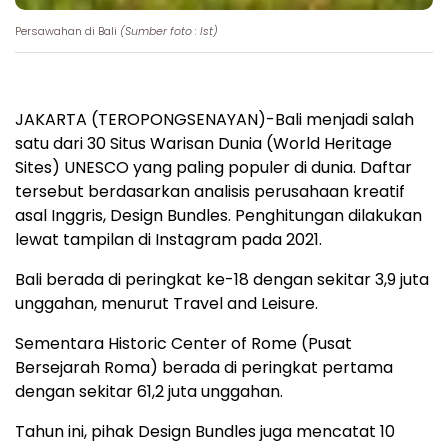
Persawahan di Bali
(Sumber foto : Ist)
JAKARTA (TEROPONGSENAYAN)-Bali menjadi salah
satu dari 30 Situs Warisan Dunia (World Heritage
Sites) UNESCO yang paling populer di dunia. Daftar
tersebut berdasarkan analisis perusahaan kreatif
asal Inggris, Design Bundles. Penghitungan dilakukan
lewat tampilan di Instagram pada 2021.
Bali berada di peringkat ke-18 dengan sekitar 3,9 juta
unggahan, menurut Travel and Leisure.
Sementara Historic Center of Rome (Pusat
Bersejarah Roma) berada di peringkat pertama
dengan sekitar 61,2 juta unggahan.
Tahun ini, pihak Design Bundles juga mencatat 10