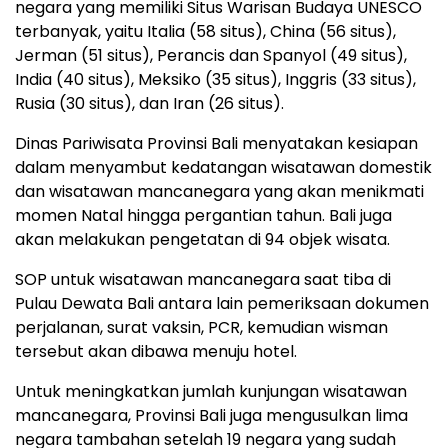
negara yang memiliki Situs Warisan Budaya UNESCO
terbanyak, yaitu Italia (58 situs), China (56 situs),
Jerman (51 situs), Perancis dan Spanyol (49 situs),
India (40 situs), Meksiko (35 situs), Inggris (33 situs),
Rusia (30 situs), dan Iran (26 situs).
Dinas Pariwisata Provinsi Bali menyatakan kesiapan
dalam menyambut kedatangan wisatawan domestik
dan wisatawan mancanegara yang akan menikmati
momen Natal hingga pergantian tahun. Bali juga
akan melakukan pengetatan di 94 objek wisata.
SOP untuk wisatawan mancanegara saat tiba di
Pulau Dewata Bali antara lain pemeriksaan dokumen
perjalanan, surat vaksin, PCR, kemudian wisman
tersebut akan dibawa menuju hotel.
Untuk meningkatkan jumlah kunjungan wisatawan
mancanegara, Provinsi Bali juga mengusulkan lima
negara tambahan setelah 19 negara yang sudah