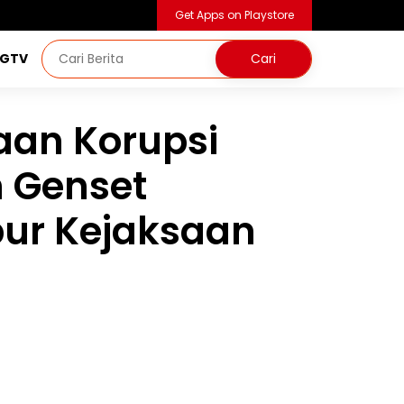
Get Apps on Playstore
NGTV
aan Korupsi
 Genset
bur Kejaksaan