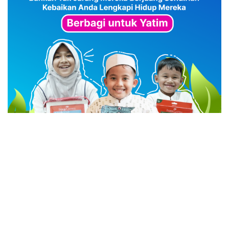
advertisement
TStrending
10 berita yang banyak di baca oleh pembaca di hari
yang sama.
(geser ke kanan atau kekiri untuk melihat
TStrending lainnya)