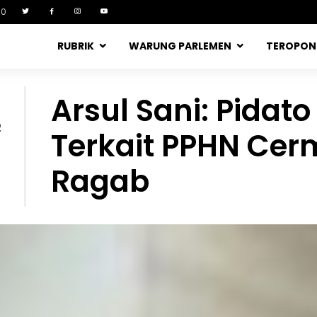
90
RUBRIK
WARUNG PARLEMEN
TEROPO
Arsul Sani: Pidat
2
Terkait PPHN Cer
Ragab