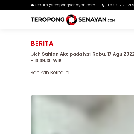
redaksi@teropongsenayan.com
+62 21 212 321 
BERITA
Oleh
Sahlan Ake
pada hari
Rabu, 17 Agu 202
- 13:39:35 WIB
Bagikan Berita ini :