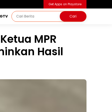
Get Apps on Playstore
NGTV
o Ketua MPR
minkan Hasil