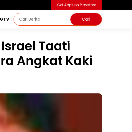
Get Apps on Playstore
NGTV
srael Taati
era Angkat Kaki