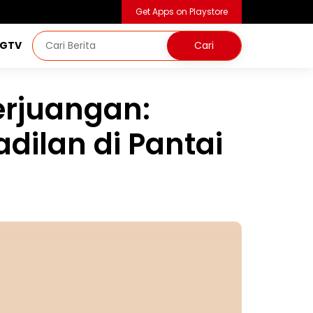
Get Apps on Playstore
NGTV
erjuangan:
dilan di Pantai