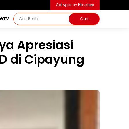
Get Apps on Playstore
NGTV
ya Apresiasi
SD di Cipayung