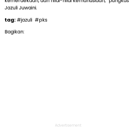
kemerdekaan, dan nilai-nilai kemanusiaan,” pungkas
Jazuli Juwaini.
tag:
#jazuli
#pks
Bagikan:
Advertisement