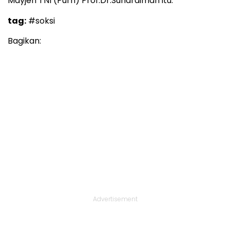
Mayjen TNI (Purn) Prof.Dr.Suhardiman itu.
tag:
#soksi
Bagikan:
Advertisement
TEROPONG JUGA: