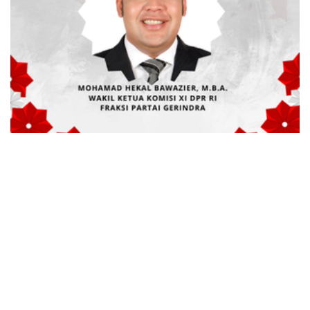
advertisement
TStrending
10 berita yang banyak di baca oleh pembaca di hari
yang sama.
(geser ke kanan atau kekiri untuk melihat
TStrending lainnya)