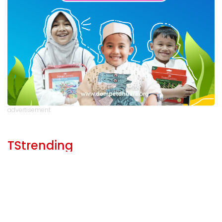
advertisement
TStrending
10 berita yang banyak di baca oleh pembaca di hari
yang sama.
(geser ke kanan atau kekiri untuk melihat
TStrending lainnya)
TSPartai Lainnya