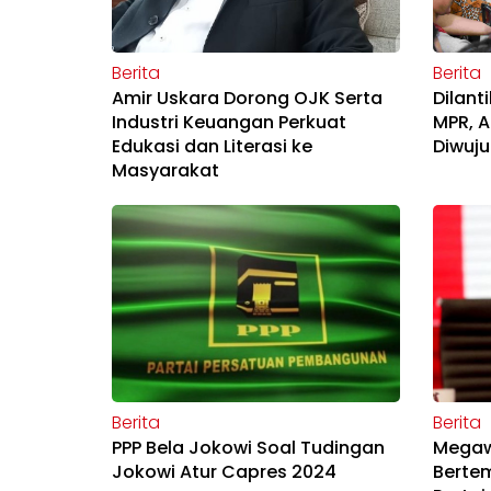
Berita
Berita
Amir Uskara Dorong OJK Serta
Dilant
Industri Keuangan Perkuat
MPR, A
Edukasi dan Literasi ke
Diwuju
Masyarakat
Berita
Berita
PPP Bela Jokowi Soal Tudingan
Megaw
Jokowi Atur Capres 2024
Berte