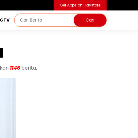
Get Apps on Playstore
NGTV
a
ukan
1146
berita.