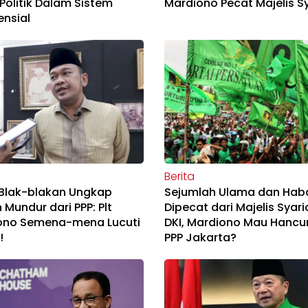
 Politik Dalam Sistem
Mardiono Pecat Majelis S
ensial
Berita
 Blak-blakan Ungkap
Sejumlah Ulama dan Hab
 Mundur dari PPP: Plt
Dipecat dari Majelis Syari
ono Semena-mena Lucuti
DKI, Mardiono Mau Hancu
!
PPP Jakarta?