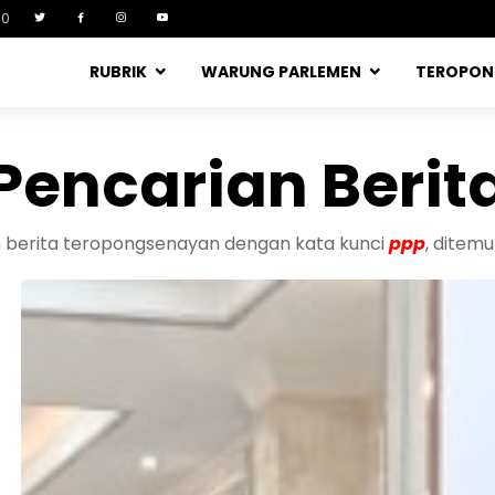
90
RUBRIK
WARUNG PARLEMEN
TEROPO
Pencarian Berit
n berita teropongsenayan dengan kata kunci
ppp
, ditem