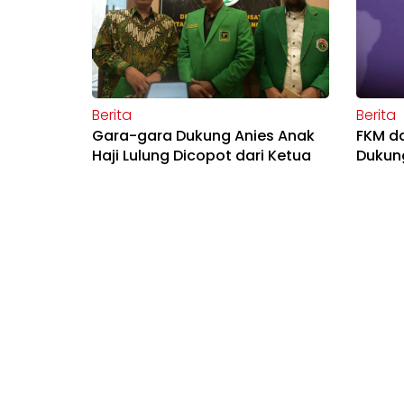
Berita
Berita
Gara-gara Dukung Anies Anak
FKM d
Haji Lulung Dicopot dari Ketua
Dukun
PPP DKI, Arsul: Silakan Tanya
Ketum atau Sekjen
Berita
Berita