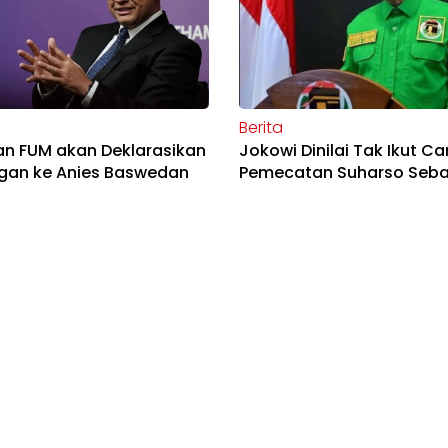
Berita
an FUM akan Deklarasikan
Jokowi Dinilai Tak Ikut C
gan ke Anies Baswedan
Pemecatan Suharso Seba
Ketum PPP
Berita