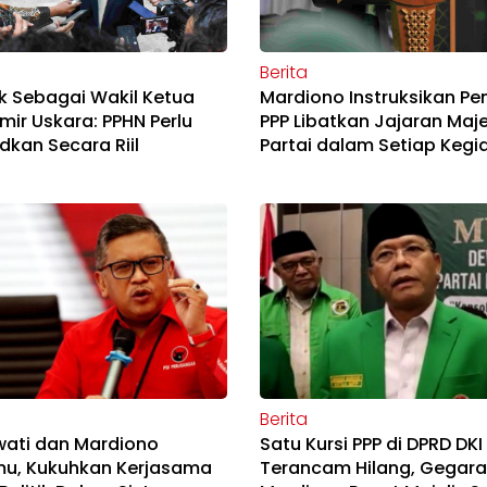
Berita
ik Sebagai Wakil Ketua
Mardiono Instruksikan Pe
mir Uskara: PPHN Perlu
PPP Libatkan Jajaran Maje
dkan Secara Riil
Partai dalam Setiap Kegi
Berita
ati dan Mardiono
Satu Kursi PPP di DPRD DKI
mu, Kukuhkan Kerjasama
Terancam Hilang, Gegara