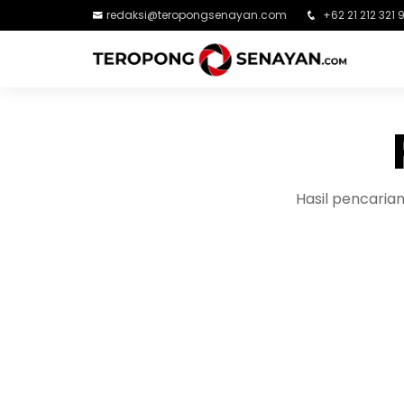
redaksi@teropongsenayan.com
+62 21 212 321 
Hasil pencaria