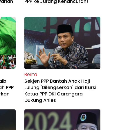
yariah
PPP ke Jurang Kehancuran!
Berita
aib
Sekjen PPP Bantah Anak Haji
ah PPP
Lulung 'Dilengserkan' dari Kursi
rkan
Ketua PPP DKI Gara-gara
Dukung Anies