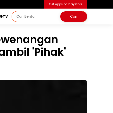
Get Apps on Playstore
NGTV
Kewenangan
ambil 'Pihak'