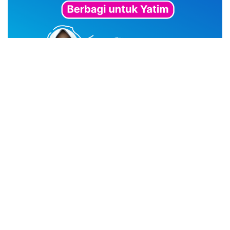
advertisement
TStrending
10 berita yang banyak di baca oleh pembaca di hari
yang sama.
(geser ke kanan atau kekiri untuk melihat
TStrending lainnya)