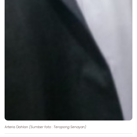
Arteria Dahlan
(Sumber foto : Teropong Senayan)