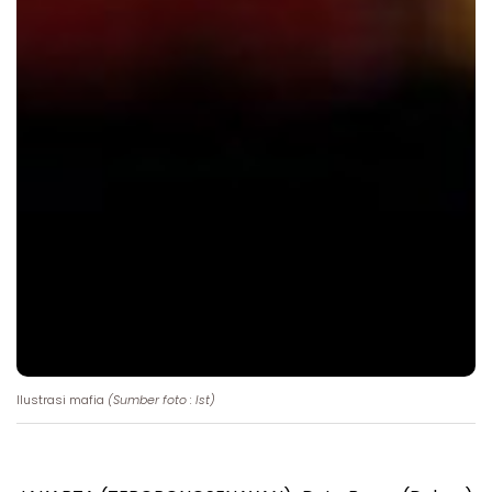
Ilustrasi mafia
(Sumber foto : Ist)