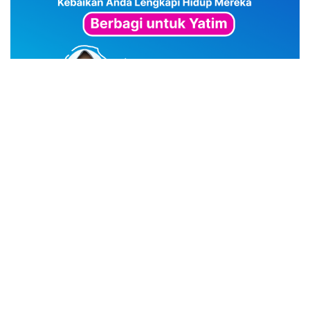
advertisement
TStrending
10 berita yang banyak di baca oleh pembaca di hari
yang sama.
(geser ke kanan atau kekiri untuk melihat
TStrending lainnya)