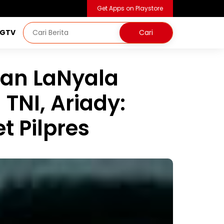
Get Apps on Playstore
NGTV
an LaNyala
TNI, Ariady:
t Pilpres