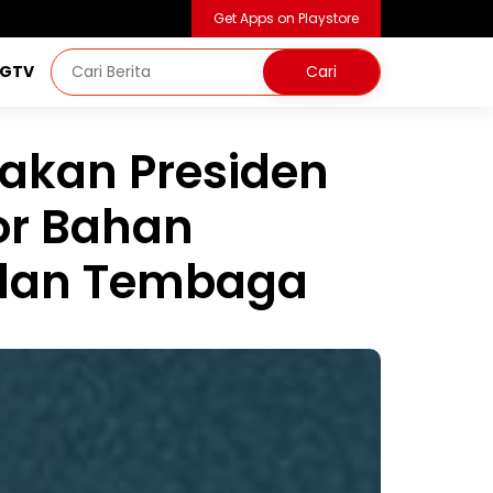
Get Apps on Playstore
NGTV
akan Presiden
or Bahan
l dan Tembaga